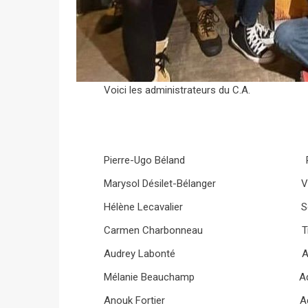
Voici les administrateurs du C.A.
Pierre-Ugo Béland Prés
Marysol Désilet-Bélanger Vice-
Hélène Lecavalier Secré
Carmen Charbonneau Tréso
Audrey Labonté Adminis
Mélanie Beauchamp Adminis
Anouk Fortier Administ