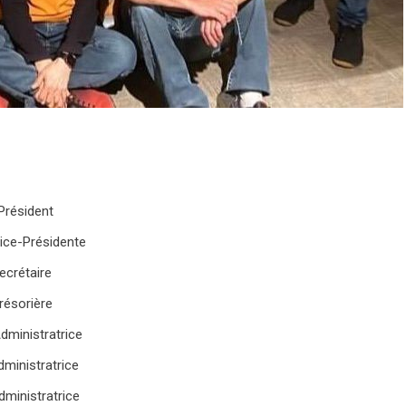
ident
Présidente
taire
rière
tratrice
tratrice
ratrice