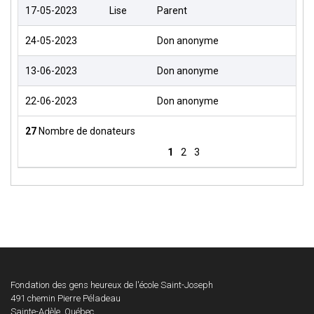
17-05-2023
Lise
Parent
6
24-05-2023
Don anonyme
20
13-06-2023
Don anonyme
10
22-06-2023
Don anonyme
50
27
Nombre de donateurs
1
2
3
Fondation des gens heureux de l'école Saint-Joseph
491 chemin Pierre Péladeau
Sainte-Adèle, Québec